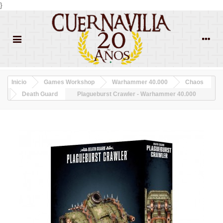
}
Inicio
Games Workshop
Warhammer 40.000
Chaos
Death Guard
Plagueburst Crawler - Warhammer 40.000