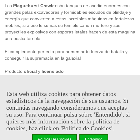
Los
Plagueburst Crawler
són tanques de asedio enormes con
grandes palas excavadoras y formidables escudos de blindaje y
energía que convierten a estas increíbles máquinas en fortalezas
móbiles, si a eso le sumas su temible cañon mortero y sus
proyectiles explosivos con esporas letales hacen de esta maquina
una bestia terrible.
El complemento perfecto para aumentar tu fuerza de batalla y
conseguir la supremacía en la galaxia!
Producto
oficial
y
licenciado
60,00 €
Esta web utiliza cookies para obtener datos
(impuestos inc.)
estadísticos de la navegación de sus usuarios. Si
continúas navegando consideramos que aceptas
En stock, envío en 24/48h
su uso. Para continuar pulsa sobre 'Entendido', si
quieres más información sobre la política de
-
+
cookies, haz click en 'Política de Cookies'.
Añadir Al Carrito
Política De Cookies
Entendido