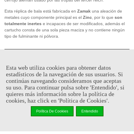
Esta réplica de bala está fabricada en
Zamak
una aleación de
metales cuyo componente principal es el
Zinc
, por lo que
son
totalmente inertes
e incapaces de ser modificados, además el
cartucho consta de una sola pieza maciza y no contiene ningún
tipo de fulminante ni pólvora.
1,25 €
(impuestos inc.)
Esta web utiliza cookies para obtener datos
En stock, envío en 24/48h
estadísticos de la navegación de sus usuarios. Si
continúas navegando consideramos que aceptas
-
+
su uso. Para continuar pulsa sobre 'Entendido', si
quieres más información sobre la política de
Añadir Al Carrito
cookies, haz click en 'Política de Cookies'.
Código QR
Compartir
Política De Cookies
Entendido
No hay puntos de recompensa para este producto.