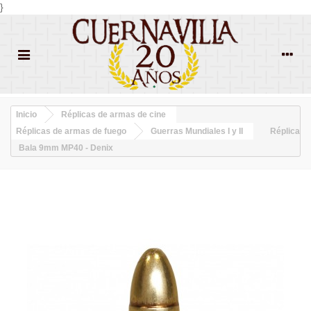
}
Inicio
Réplicas de armas de cine
Réplicas de armas de fuego
Guerras Mundiales I y II
Réplica
Bala 9mm MP40 - Denix