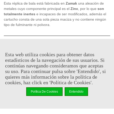
Esta réplica de bala está fabricada en
Zamak
una aleación de
metales cuyo componente principal es el
Zinc
, por lo que
son
totalmente inertes
e incapaces de ser modificados, además el
cartucho consta de una sola pieza maciza y no contiene ningún
tipo de fulminante ni polvora.
0,95 €
(impuestos inc.)
Esta web utiliza cookies para obtener datos
En stock, envío en 24/48h
estadísticos de la navegación de sus usuarios. Si
continúas navegando consideramos que aceptas
-
+
su uso. Para continuar pulsa sobre 'Entendido', si
quieres más información sobre la política de
Añadir Al Carrito
cookies, haz click en 'Política de Cookies'.
Código QR
Compartir
Política De Cookies
Entendido
No hay puntos de recompensa para este producto.