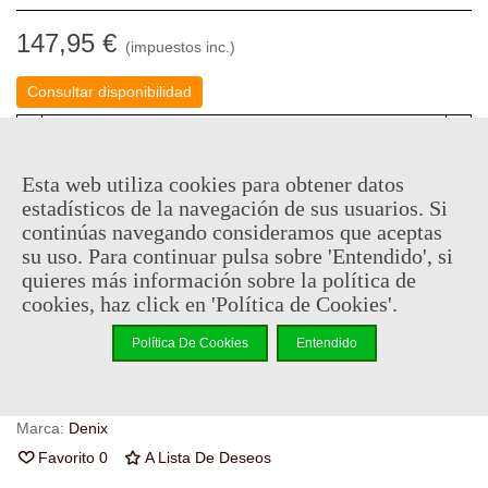
147,95 €
(impuestos inc.)
Consultar disponibilidad
-
+
Esta web utiliza cookies para obtener datos
Añadir Al Carrito
estadísticos de la navegación de sus usuarios. Si
continúas navegando consideramos que aceptas
Código QR
Compartir
su uso. Para continuar pulsa sobre 'Entendido', si
quieres más información sobre la política de
Al comprar este producto puedes juntar hasta
73
puntos de
cookies, haz click en 'Política de Cookies'.
fidelidad
. Su cesta sera de
73
puntos de fidelidad
que se
puede convertir en un cupón de
€ 0.51
.
Política De Cookies
Entendido
Referencia:
GUN1145
Marca:
Denix
Favorito
0
A Lista De Deseos