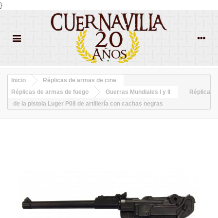
}
Inicio
Réplicas de armas de cine
Réplicas de armas de fuego
Guerras Mundiales I y II
Réplica
de la pistola Luger P08 de artillería con cachas negras