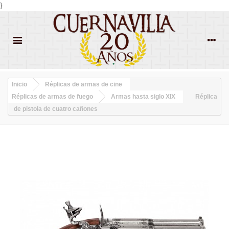
}
Inicio
Réplicas de armas de cine
Réplicas de armas de fuego
Armas hasta siglo XIX
Réplica
de pistola de cuatro cañones