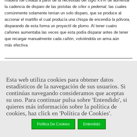
madera fue creada a partir de la necesidad del
siglo XVIII
de aumentar
la cadencia de disparo de las pistolas de
sílex
o
pedernal
, las cuales
comúnmente solamente tenían un solo disparo, que se produce al
accionar el martillo el cual producía una chispa de encendía la pólvora,
disparando de esta forma un proyectil de plomo. Al tener cuatro
cañones aumentaba las veces que esta podía disparar antes de tener
que recargar manualmente cada cañón, volviéndola un arma aún
más efectiva.
59,95 €
(impuestos inc.)
Esta web utiliza cookies para obtener datos
Consultar disponibilidad
estadísticos de la navegación de sus usuarios. Si
continúas navegando consideramos que aceptas
-
+
su uso. Para continuar pulsa sobre 'Entendido', si
quieres más información sobre la política de
Añadir Al Carrito
cookies, haz click en 'Política de Cookies'.
Código QR
Compartir
Política De Cookies
Entendido
Al comprar este producto puedes juntar hasta
29
puntos de