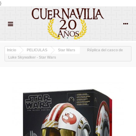
}
Inicio
PELICULAS
Star Wars
Réplica del casco de
Luke Skywalker - Star Wars