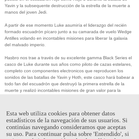
Yavin y la subsequente destrucción de la estrella de la muerte a
manos del joven Jedi.
A partir de ese momento Luke asumiría el liderazgo del recién
formado escuadrón pícaro junto a su camarada de vuelo Wedge
Antilles volando en incontables misiones para liberar la galaxia
del malvado imperio.
Hasbro nos trae a través de su excelente gamma Black Series el
casco de Luke durante sus años como piloto de cazas estelares,
completo con componentes electronicos que reproducen los
sonidos de las batallas de Yavin y Hoth, este casco hará babear a
todo fan del escuadrón que destruyó la primera estrella de la
muerte y realizó incontables misiones de gran valor para la
Alianza.
Producto
oficial
y
licenciado
Esta web utiliza cookies para obtener datos
estadísticos de la navegación de sus usuarios. Si
continúas navegando consideramos que aceptas
164,95 €
(impuestos inc.)
su uso. Para continuar pulsa sobre 'Entendido', si