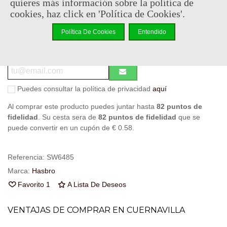
quieres más información sobre la política de
Descatalogado
cookies, haz click en 'Política de Cookies'.
Código QR
Compartir
Política De Cookies
Entendido
Notificarme cuando esté disponible
Puedes consultar la política de privacidad
aquí
Al comprar este producto puedes juntar hasta
82
puntos de
fidelidad
. Su cesta sera de
82
puntos de fidelidad
que se
puede convertir en un cupón de
€ 0.58
.
Referencia:
SW6485
Marca:
Hasbro
Favorito
1
A Lista De Deseos
VENTAJAS DE COMPRAR EN CUERNAVILLA