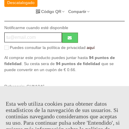
Descatalogado
Código QR
Compartir
Notificarme cuando esté disponible
Puedes consultar la política de privacidad
aquí
Al comprar este producto puedes juntar hasta
94
puntos de
fidelidad
. Su cesta sera de
94
puntos de fidelidad
que se
puede convertir en un cupón de
€ 0.66
.
Referencia:
GUN1046
Marca:
Denix
Favorito
0
A Lista De Deseos
Esta web utiliza cookies para obtener datos
estadísticos de la navegación de sus usuarios. Si
continúas navegando consideramos que aceptas
VENTAJAS DE COMPRAR EN CUERNAVILLA
su uso. Para continuar pulsa sobre 'Entendido', si
quieres más información sobre la política de