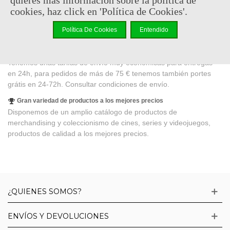
Pago seguro
cookies, haz click en 'Política de Cookies'.
con tarjeta aceptamos VISA, MasterCard y American Express
Paypal, Transferencia bancaria y pago a plazos siempre de forma
Política De Cookies
Entendido
segura para el cliente.
Envío Gratuito a península
Tenemos unas tarifas de envío muy económicas para entregas
en 24h, para pedidos de más de 75 € tenemos también portes
grátis en 24-72h. Consultar condiciones de envío.
Gran variedad de productos a los mejores precios
Disponemos de un amplio catálogo de productos de
merchandising y coleccionismo de cines, series y videojuegos,
productos de calidad a los mejores precios.
¿QUIENES SOMOS?
ENVÍOS Y DEVOLUCIONES