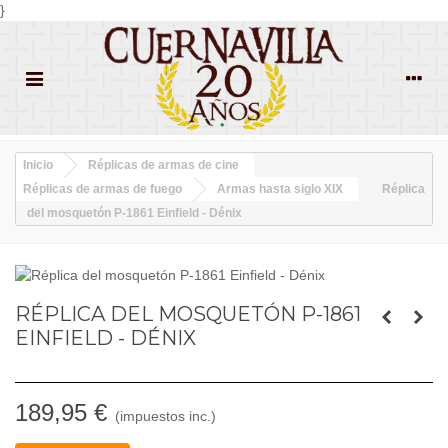
}
Inicio
Réplicas de armas de cine
Réplicas de armas de fuego
Armas hasta siglo XIX
Réplica
del mosquetón P-1861 Einfield - Dénix
RÉPLICA DEL MOSQUETÓN P-1861
EINFIELD - DÉNIX
189,95 €
(impuestos inc.)