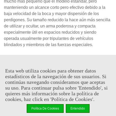
mucho más pequeño que el modelo estándar, pero 
manteniendo un alcance corto pero efectivo debido a la 
baja velocidad de la boca y mayor dispersión de los 
perdigones. Su tamaño reducido la hace aún más sencilla 
de utilizar y ocultar, un arma poderosa y compacta 
especialmente útil en espacios reducidos y siendo 
operada usualmente por tripulantes de vehículos 
blindados y miembros de las fuerzas especiales.
146,95 €
(impuestos inc.)
Esta web utiliza cookies para obtener datos
Consultar disponibilidad
estadísticos de la navegación de sus usuarios. Si
continúas navegando consideramos que aceptas
-
+
su uso. Para continuar pulsa sobre 'Entendido', si
quieres más información sobre la política de
cookies, haz click en 'Política de Cookies'.
Añadir Al Carrito
Código QR
Compartir
Política De Cookies
Entendido