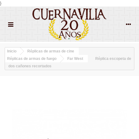
}
Inicio
Réplicas de armas de cine
Réplicas de armas de fuego
Far West
Réplica escopeta de
dos cañones recortados