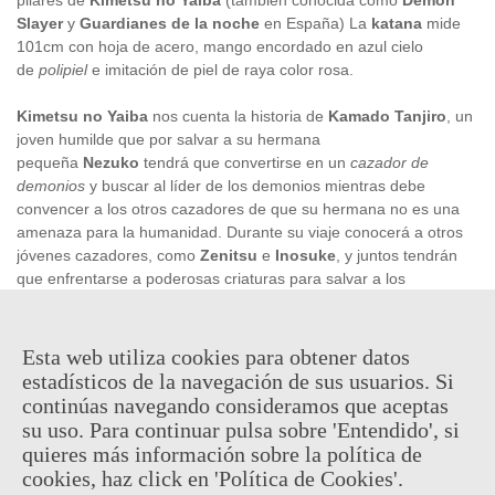
Slayer
y
Guardianes de la noche
en España) La
katana
mide
101cm con hoja de acero, mango encordado en azul cielo
de
polipiel
e imitación de piel de raya color rosa.
Kimetsu no Yaiba
nos cuenta la historia de
Kamado Tanjiro
, un
joven humilde que por salvar a su hermana
pequeña
Nezuko
tendrá que convertirse en un
cazador de
demonios
y buscar al líder de los demonios mientras debe
convencer a los otros cazadores de que su hermana no es una
amenaza para la humanidad. Durante su viaje conocerá a otros
jóvenes cazadores, como
Zenitsu
e
Inosuke
, y juntos tendrán
que enfrentarse a poderosas criaturas para salvar a los
humanos.
Esta web utiliza cookies para obtener datos
59,95 €
estadísticos de la navegación de sus usuarios. Si
(impuestos inc.)
continúas navegando consideramos que aceptas
su uso. Para continuar pulsa sobre 'Entendido', si
En stock, envío en 24/48h
quieres más información sobre la política de
cookies, haz click en 'Política de Cookies'.
-
+