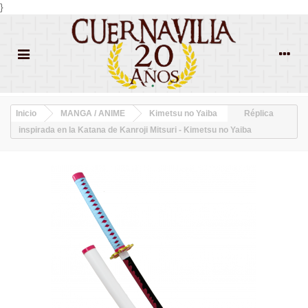
}
Inicio
MANGA / ANIME
Kimetsu no Yaiba
Réplica
inspirada en la Katana de Kanroji Mitsuri - Kimetsu no Yaiba