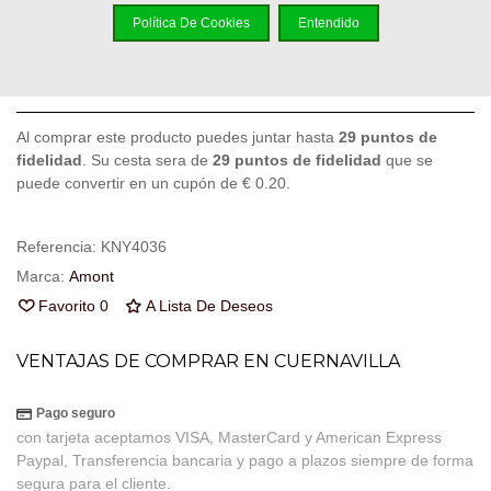
Política De Cookies
Entendido
Añadir Al Carrito
Código QR
Compartir
Al comprar este producto puedes juntar hasta
29
puntos de
fidelidad
. Su cesta sera de
29
puntos de fidelidad
que se
puede convertir en un cupón de
€ 0.20
.
Referencia:
KNY4036
Marca:
Amont
Favorito
0
A Lista De Deseos
VENTAJAS DE COMPRAR EN CUERNAVILLA
Pago seguro
con tarjeta aceptamos VISA, MasterCard y American Express
Paypal, Transferencia bancaria y pago a plazos siempre de forma
segura para el cliente.