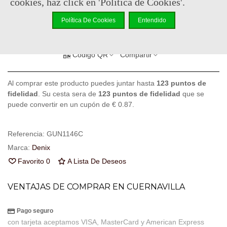
cookies, haz click en 'Política de Cookies'.
-
+
Política De Cookies
Entendido
Añadir Al Carrito
Código QR
Compartir
Al comprar este producto puedes juntar hasta
123
puntos de
fidelidad
. Su cesta sera de
123
puntos de fidelidad
que se
puede convertir en un cupón de
€ 0.87
.
Referencia:
GUN1146C
Marca:
Denix
Favorito
0
A Lista De Deseos
VENTAJAS DE COMPRAR EN CUERNAVILLA
Pago seguro
con tarjeta aceptamos VISA, MasterCard y American Express