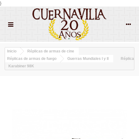
}
Inicio
Réplicas de armas de cine
Réplicas de armas de fuego
Guerras Mundiales I y II
Réplica
Karabiner 98K