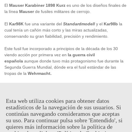
El
Mauser Karabiner 1898 Kurz
es uno de los diseños finales de
la línea
Mauser
de fusiles militares de cerrojo.
El
Kar98K
fue una variante del
Standardmodell
y el
Kar98b
la
cual tenía un cañón más corto y las miras actualizadas,
conservando su gran fiabilidad, precisión y rendimiento.
Este fusil fue incorporado a principios de la década de los 30
viendo acción por primera vez en
la guerra civil
española
aunque donde tuvo más protagonismo fue durante la
Segunda Guerra Mundial, dónde era el fusil estándar de las
tropas de la
Wehrmacht.
Es además un fusil el qual ha salido en multitud de productos
culturales como películas y videojuegos.
Esta web utiliza cookies para obtener datos
estadísticos de la navegación de sus usuarios. Si
247,95 €
continúas navegando consideramos que aceptas
(impuestos inc.)
su uso. Para continuar pulsa sobre 'Entendido', si
quieres más información sobre la política de
Consultar disponibilidad