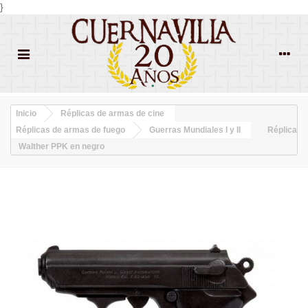
}
Inicio
Réplicas de armas de cine
Réplicas de armas de fuego
Guerras Mundiales I y II
Réplica
Walther PPK en negro