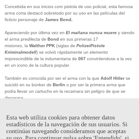
Concebida en sus inicios com pistola de uso policial, esta famosa
arma corta destacó sobretodo por su uso en las películas del
ficticio personaje de
James Bond.
Apareciendo por última vez en
El mañana nunca
muere
y siendo
el arma predilecta de
Bond
en sus primeras 17
misiones, la
Walther PPK
(siglas de
PolizeiPistole
Kriminalmodell
) se volvió rápidamente un elemento
imprescindible de la indumentaria de
007
convirtiendose a la vez
en un icono de la cultura popular.
También es conocida por ser el arma con la que
Adolf Hitler
se
suicidó en su búnker de
Berlín
o por ser la primera arma que
podía llevar un cartucho en la recamara sin peligro de que se
disparara.
Esta réplica fabricada por
Denix
es de una calidad increíble y
Esta web utiliza cookies para obtener datos
replica todos los mecanismos de la original, aunque no dispara
estadísticos de la navegación de sus usuarios. Si
ningún tipo de munición.
continúas navegando consideramos que aceptas
su uso. Para continuar pulsa sobre 'Entendido', si