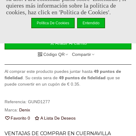
99,95 €
(impuestos inc.)
quieres más información sobre la política de
cookies, haz click en 'Política de Cookies'.
Consultar disponibilidad
Política De Cookies
Entendido
-
+
Añadir Al Carrito
Código QR
Compartir
Al comprar este producto puedes juntar hasta
49
puntos de
fidelidad
. Su cesta sera de
49
puntos de fidelidad
que se
puede convertir en un cupón de
€ 0.35
.
Referencia:
GUND1277
Marca:
Denix
Favorito
0
A Lista De Deseos
VENTAJAS DE COMPRAR EN CUERNAVILLA