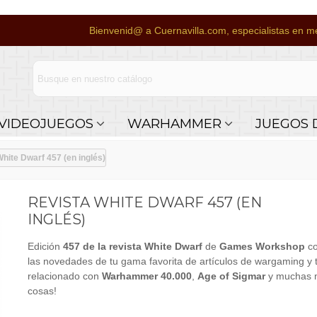
Bienvenid@ a Cuernavilla.com, especialistas en me
VIDEOJUEGOS
WARHAMMER
JUEGOS 
hite Dwarf 457 (en inglés)
REVISTA WHITE DWARF 457 (EN
INGLÉS)
Edición
457 de la revista White Dwarf
de
Games Workshop
co
las novedades de tu gama favorita de artículos de wargaming y 
relacionado con
Warhammer 40.000
,
Age of Sigmar
y muchas 
cosas!