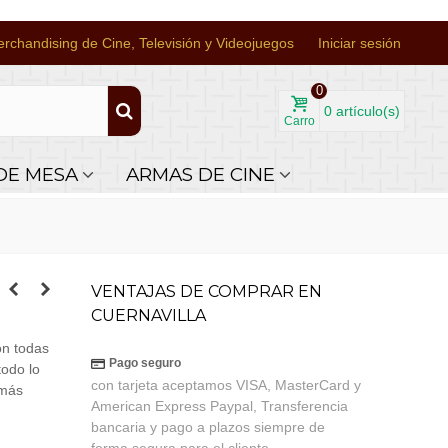
rchandising de Cine, Televisión y Videojuegos
Iniciar sesión
0
0
artículo(s)
Carro
DE MESA
ARMAS DE CINE
VENTAJAS DE COMPRAR EN
CUERNAVILLA
n todas
Pago seguro
todo lo
con tarjeta aceptamos VISA, MasterCard y
más
American Express Paypal, Transferencia
bancaria y pago a plazos siempre de