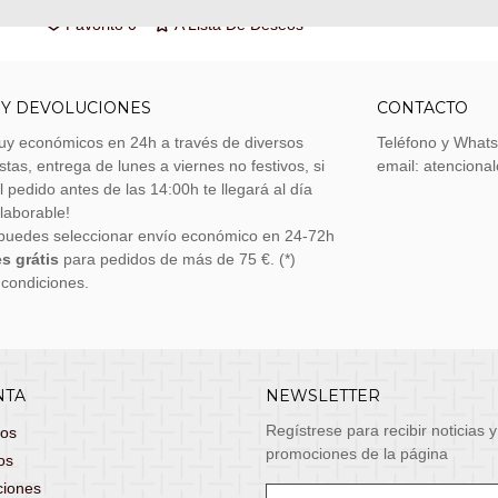
Favorito
0
A Lista De Deseos
 Y DEVOLUCIONES
CONTACTO
uy económicos en 24h a través de diversos
Teléfono y What
stas, entrega de lunes a viernes no festivos, si
email: atenciona
el pedido antes de las 14:00h te llegará al día
 laborable!
puedes seleccionar envío económico en 24-72h
s grátis
para pedidos de más de 75 €. (*)
 condiciones.
NTA
NEWSLETTER
Regístrese para recibir noticias y
dos
promociones de la página
os
ciones