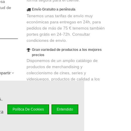
forma segura para el cliente.
esa
itud de
Envío Gratuito a península
Tenemos unas tarifas de envío muy
económicas para entregas en 24h, para
pedidos de más de 75 € tenemos también
portes grátis en 24-72h. Consultar
condiciones de envío.
Gran variedad de productos a los mejores
precios
Disponemos de un amplio catálogo de
productos de merchandising y
coleccionismo de cines, series y
partir
videojuegos, productos de calidad a los
mejores precios.
lidad
. Su
s.
 un cupón
Política De Cookies
Entendido
ca