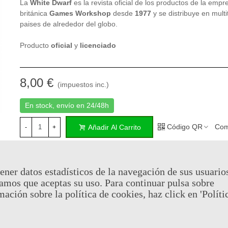
La
White Dwarf
es la revista oficial de los productos de la empr
británica
Games Workshop
desde
1977
y se distribuye en mult
paises de alrededor del globo.
Producto
oficial
y
licenciado
8,00 €
(impuestos inc.)
En stock, envío en 24/48h
Código QR
Com
Añadir Al Carrito
-
+
Al comprar este producto puedes juntar hasta
4
puntos de fide
ener datos estadísticos de la navegación de sus usuario
cesta sera de
4
puntos de fidelidad
que se puede convertir en
amos que aceptas su uso. Para continuar pulsa sobre
de
€ 0.03
.
mación sobre la política de cookies, haz click en 'Políti
Referencia:
WHWD7066
Marca:
Games Workshop