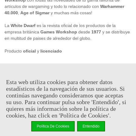
artículos de wargaming y todo lo relacionado con
Warhammer
40.000
,
Age of Sigmar
y muchas más cosas!
La
White Dwarf
es la revista oficial de los productos de la
empresa británica
Games Workshop
desde
1977
y se distribuye
en multitud de paises de alrededor del globo.
Producto
oficial
y
licenciado
8,00 €
(impuestos inc.)
Esta web utiliza cookies para obtener datos
En stock, envío en 24 horas
estadísticos de la navegación de sus usuarios. Si
continúas navegando consideramos que aceptas
-
+
su uso. Para continuar pulsa sobre 'Entendido', si
quieres más información sobre la política de
Añadir Al Carrito
cookies, haz click en 'Política de Cookies'.
Código QR
Compartir
Política De Cookies
Entendido