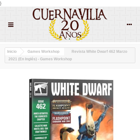
}
Inicio
Games Workshop
Revista White Dwarf 462 Marzo
2021 (En Inglés) - Games Workshop