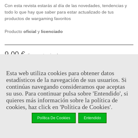
Con esta revista estarás al día de las novedades, tendencias y
todo lo que hay que saber para estar actualizado de tus
productos de wargaming favoritos
Producto
oficial
y
licenciado
9,00 €
(impuestos inc.)
En stock, envío en 24/48h
Esta web utiliza cookies para obtener datos
estadísticos de la navegación de sus usuarios. Si
-
+
continúas navegando consideramos que aceptas
su uso. Para continuar pulsa sobre 'Entendido', si
Añadir Al Carrito
quieres más información sobre la política de
cookies, haz click en 'Política de Cookies'.
Código QR
Compartir
Política De Cookies
Entendido
Al comprar este producto puedes juntar hasta
4
puntos de
fidelidad
. Su cesta sera de
4
puntos de fidelidad
que se puede
convertir en un cupón de
€ 0.03
.