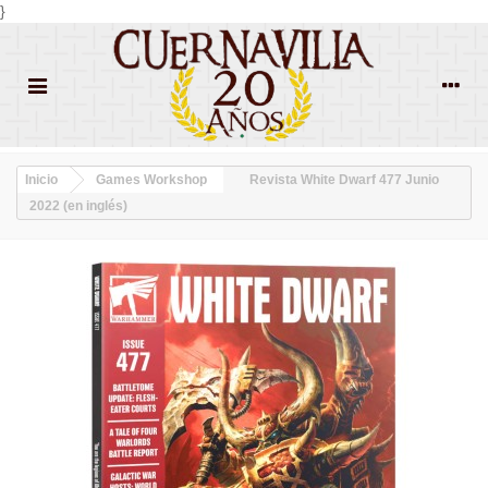
}
Inicio
Games Workshop
Revista White Dwarf 477 Junio
2022 (en inglés)