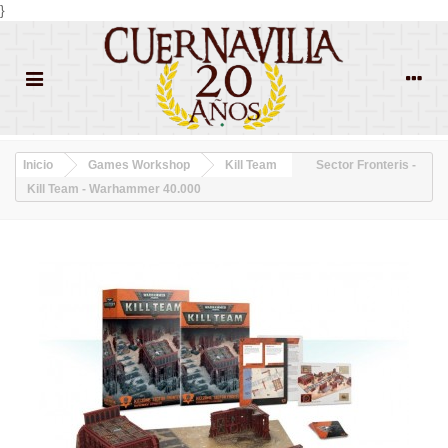
}
Inicio
Games Workshop
Kill Team
Sector Fronteris -
Kill Team - Warhammer 40.000