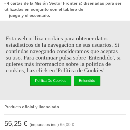
- 4 cartas de la Misión Sector Fronteris: diseñadas para ser
utilizadas en conjunto con el tablero de
juego y el escenario.
- 4 marcos de plástico Ruinas con patrón de Ryza
Esta web utiliza cookies para obtener datos
- Incluye dos juegos de marcos de marcas que incluyen 2
estadísticos de la navegación de sus usuarios. Si
paredes con ranuras, barricada elevada, 3 cubiertas de
continúas navegando consideramos que aceptas
ventanas blindadas, 1 sección grande de piso, 3 secciones
su uso. Para continuar pulsa sobre 'Entendido', si
pequeñas de piso en ruinas y un conector que se
quieres más información sobre la política de
asemeja a una luz.
Si combina estos 2 nuevos marcos,
cookies, haz click en 'Política de Cookies'.
puede construir un
edificio completo de STC Ryza-Pattern con un techo.
Política De Cookies
Entendido
También hay 2 marcos de plástico de STC Ryza-Pattern
Ruins, cada uno con 3 paredes de ranuras, 3 secciones
de pared en ruinas y una caja de Inquisitorial.
Producto
oficial
y
licenciado
55,25 €
(impuestos inc.)
65,00 €