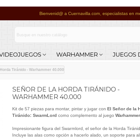
Bienvenid@ a Cuernavilla.com, especialistas en me
VIDEOJUEGOS
WARHAMMER
JUEGOS 
 Horda Tiránido - Warhammer 40.000
SEÑOR DE LA HORDA TIRÁNIDO -
WARHAMMER 40.000
Kit de 57 piezas para montar, pintar y jugar con
El Señor de la 
Tiránido: SwarmLord
como complemento al juego
Warhammer
Impresionante figura del Swarmlord, el señor de la Horda Tiráni
Incluye las alas como opción a hacerlo alado, un soporte para al