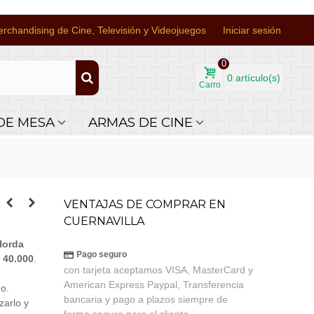
rchandising de Cine, Televisión y Videojuegos
Iniciar sesión
0
0
artículo(s)
Carro
DE MESA
ARMAS DE CINE
VENTAJAS DE COMPRAR EN
CUERNAVILLA
Horda
Pago seguro
 40.000
.
con tarjeta aceptamos VISA, MasterCard y
American Express Paypal, Transferencia
do.
bancaria y pago a plazos siempre de
zarlo y