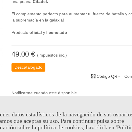
una peana
Citadel.
El complemento perfecto para aumentar tu fuerza de batalla y c
la supremacía en la galaxia!
Producto
oficial
y
licenciado
49,00 €
(impuestos inc.)
Descatalogado
Código QR
Com
Notificarme cuando esté disponible
Puedes consultar la política de privacidad
aquí
ener datos estadísticos de la navegación de sus usuario
amos que aceptas su uso. Para continuar pulsa sobre
Al comprar este producto puedes juntar hasta
24
puntos de fid
mación sobre la política de cookies, haz click en 'Políti
Su cesta sera de
24
puntos de fidelidad
que se puede converti