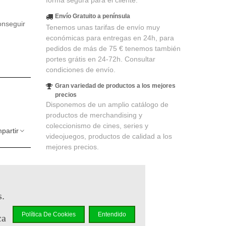
forma segura para el cliente.
Envío Gratuito a península
onseguir
Tenemos unas tarifas de envío muy
económicas para entregas en 24h, para
pedidos de más de 75 € tenemos también
portes grátis en 24-72h. Consultar
condiciones de envío.
Gran variedad de productos a los mejores
precios
Disponemos de un amplio catálogo de
productos de merchandising y
coleccionismo de cines, series y
partir
videojuegos, productos de calidad a los
mejores precios.
s.
elidad
.
Política De Cookies
Entendido
ca
r en un