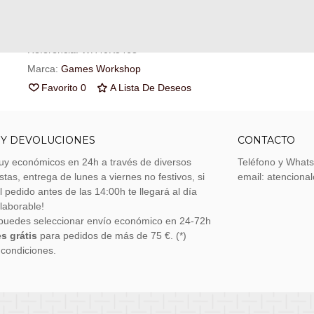
cupón de
€ 0.17
.
Referencia:
WH40K5468
Marca:
Games Workshop
Favorito
0
A Lista De Deseos
 Y DEVOLUCIONES
CONTACTO
uy económicos en 24h a través de diversos
Teléfono y What
stas, entrega de lunes a viernes no festivos, si
email: atenciona
el pedido antes de las 14:00h te llegará al día
 laborable!
puedes seleccionar envío económico en 24-72h
s grátis
para pedidos de más de 75 €. (*)
 condiciones.