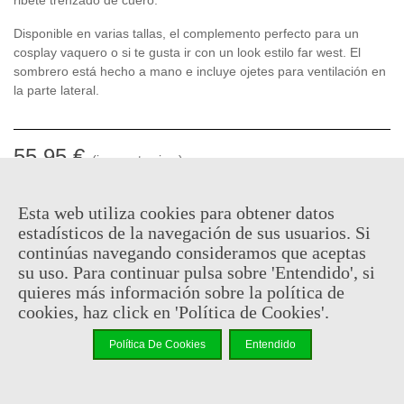
Disponible en varias tallas, el complemento perfecto para un
cosplay vaquero o si te gusta ir con un look estilo far west. El
sombrero está hecho a mano e incluye ojetes para ventilación en
la parte lateral.
55,95 €
(impuestos inc.)
Consultar disponibilidad
Esta web utiliza cookies para obtener datos
estadísticos de la navegación de sus usuarios. Si
-
+
continúas navegando consideramos que aceptas
su uso. Para continuar pulsa sobre 'Entendido', si
Añadir Al Carrito
quieres más información sobre la política de
cookies, haz click en 'Política de Cookies'.
Código QR
Compartir
Política De Cookies
Entendido
Al comprar este producto puedes juntar hasta
27
puntos de
fidelidad
. Su cesta sera de
27
puntos de fidelidad
que se
puede convertir en un cupón de
€ 0.19
.