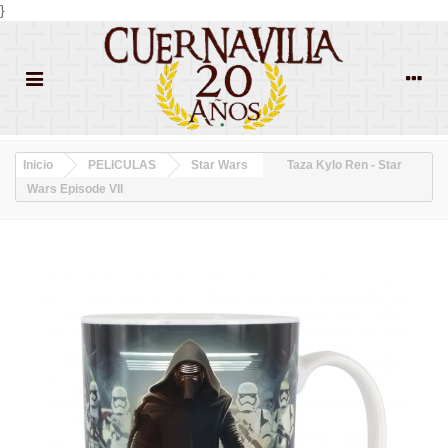
}
Inicio
PELICULAS
Star Wars
Taza Kylo Ren - Star
Wars Episode VII