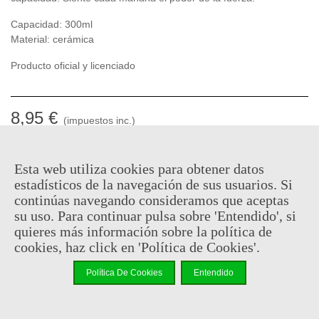
Capacidad: 300ml
Material: cerámica
Producto oficial y licenciado
8,95 €
(impuestos inc.)
Descatalogado
Esta web utiliza cookies para obtener datos
Código QR
Compartir
estadísticos de la navegación de sus usuarios. Si
continúas navegando consideramos que aceptas
Notificarme cuando esté disponible
su uso. Para continuar pulsa sobre 'Entendido', si
quieres más información sobre la política de
cookies, haz click en 'Política de Cookies'.
Puedes consultar la política de privacidad
aquí
Política De Cookies
Entendido
Al comprar este producto puedes juntar hasta
4
puntos de
fidelidad
. Su cesta sera de
4
puntos de fidelidad
que se puede
convertir en un cupón de
€ 0.03
.