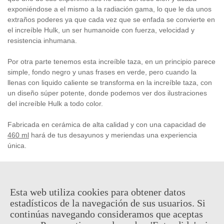
exponiéndose a el mismo a la radiación gama, lo que le da unos
extraños poderes ya que cada vez que se enfada se convierte en
el increíble Hulk, un ser humanoide con fuerza, velocidad y
resistencia inhumana.
Por otra parte tenemos esta increíble taza, en un principio parece
simple, fondo negro y unas frases en verde, pero cuando la
llenas con liquido caliente se transforma en la increíble taza, con
un diseño súper potente, donde podemos ver dos ilustraciones
del increíble Hulk a todo color.
Fabricada en cerámica de alta calidad y con una capacidad de
460 ml
hará de tus desayunos y meriendas una experiencia
única.
**Advertencia: No apta para microondas ni lavavajillas**
Este es un producto
oficial
y
licenciado
basado en uno de los
Esta web utiliza cookies para obtener datos
personajes del universo
MARVEL
.
estadísticos de la navegación de sus usuarios. Si
continúas navegando consideramos que aceptas