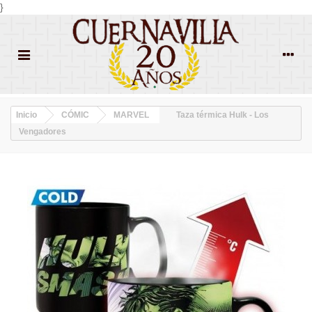
}
Inicio
CÓMIC
MARVEL
Taza térmica Hulk - Los
Vengadores