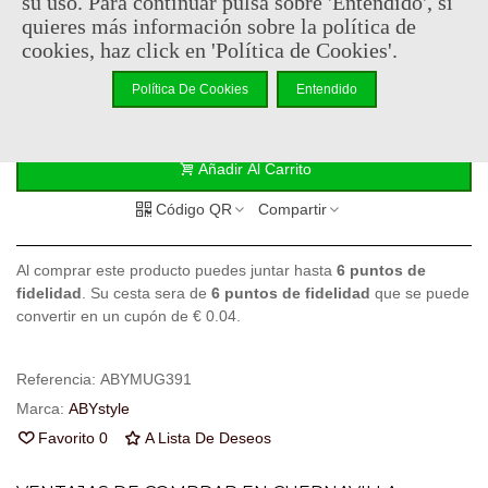
su uso. Para continuar pulsa sobre 'Entendido', si
12,95 €
quieres más información sobre la política de
(impuestos inc.)
cookies, haz click en 'Política de Cookies'.
En stock, envío en 24/48h
Política De Cookies
Entendido
-
+
Añadir Al Carrito
Código QR
Compartir
Al comprar este producto puedes juntar hasta
6
puntos de
fidelidad
. Su cesta sera de
6
puntos de fidelidad
que se puede
convertir en un cupón de
€ 0.04
.
Referencia:
ABYMUG391
Marca:
ABYstyle
Favorito
0
A Lista De Deseos