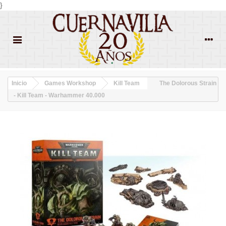
}
Inicio
Games Workshop
Kill Team
The Dolorous Strain
- Kill Team - Warhammer 40.000