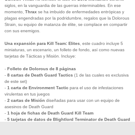
siglos, en la vanguardia de las guerras interminables. En ese
momento,
Thrax
se ha imbuido de enfermedades entrópicas y
plagas engendradas por la podridumbre, regalos que la Dolorous
Strain, su equipo de matanza de élite, se complace en compartir
con sus enemigos.
Una expansión para Kill Team: Elites
, este cuadro incluye 5
miniaturas, un escenario, un folleto de fondo, así como nuevas
tarjetas de Tácticas y Misión. Incluye:
-
Folleto de Dolorous de 8 páginas
-
8 cartas de Death Guard Tactics
(1 de las cuales es exclusiva
de este set)
-
1 carta de Environment Tactic
para el uso de infestaciones
virulentas en tus juegos
-
2 cartas de Misión
diseñadas para usar con un equipo de
asesinos de Death Guard
-
1 hoja de fichas de Death Guard Kill Team
-
5 tarjetas de datos de Blightlord Terminator de Death Guard
-
5 miniaturas de plástico
de Terminación de Blightlord de
múltiples partes armadas con un bolter combinado y una opción