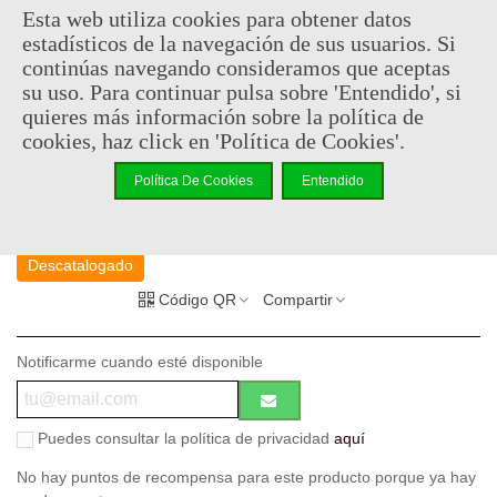
de balesword o hacha bubótica - también hay opciones para
Esta web utiliza cookies para obtener datos
armar uno de su número ya sea un lanzador de plagas, un cañón
estadísticos de la navegación de sus usuarios. Si
automático o un lanzador de destellos, y otro con una flaqueza
continúas navegando consideramos que aceptas
doble de corrupción
su uso. Para continuar pulsa sobre 'Entendido', si
-
1 juego de Sector Sanctoris Ruins
quieres más información sobre la política de
cookies, haz click en 'Política de Cookies'.
Producto
oficial
y
licenciado
Política De Cookies
Entendido
46,75 €
(impuestos inc.)
55,00 €
Descatalogado
Código QR
Compartir
Notificarme cuando esté disponible
Puedes consultar la política de privacidad
aquí
No hay puntos de recompensa para este producto porque ya hay