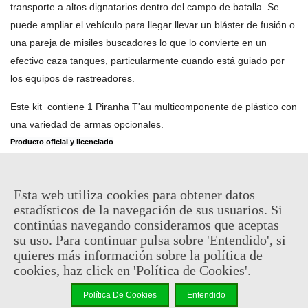
transporte a altos dignatarios dentro del campo de batalla. Se 
puede ampliar el vehículo para llegar llevar un bláster de fusión o 
una pareja de misiles buscadores lo que lo convierte en un 
efectivo caza tanques, particularmente cuando está guiado por 
los equipos de rastreadores.
Este kit  contiene 1 Piranha T'au multicomponente de plástico con 
una variedad de armas opcionales.
Producto oficial y licenciado
27,63 €
Esta web utiliza cookies para obtener datos
(impuestos inc.)
32,50 €
estadísticos de la navegación de sus usuarios. Si
Descatalogado
continúas navegando consideramos que aceptas
su uso. Para continuar pulsa sobre 'Entendido', si
Código QR
Compartir
quieres más información sobre la política de
cookies, haz click en 'Política de Cookies'.
Notificarme cuando esté disponible
Política De Cookies
Entendido