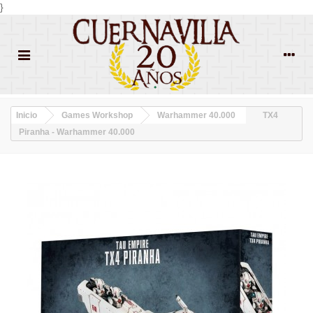
}
Inicio
Games Workshop
Warhammer 40.000
TX4
Piranha - Warhammer 40.000