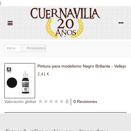
}
Inicio
Revisiones
Pintura para modelismo Negro Brillante - Vallejo
2,41 €
0
Valoración global
0 Revisiones
Todas las
Todas las
Con
Popularidad
revisiones
(0)
estrellas
(0)
imágenes
(0)