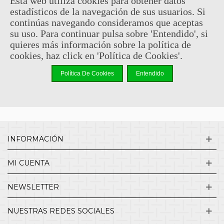
Esta web utiliza cookies para obtener datos
estadísticos de la navegación de sus usuarios. Si
Sin comentarios
continúas navegando consideramos que aceptas
su uso. Para continuar pulsa sobre 'Entendido', si
quieres más información sobre la política de
¿QUIENES SOMOS?
cookies, haz click en 'Política de Cookies'.
Política De Cookies
Entendido
ENVÍOS Y DEVOLUCIONES
CONTACTO
INFORMACIÓN
MI CUENTA
NEWSLETTER
NUESTRAS REDES SOCIALES