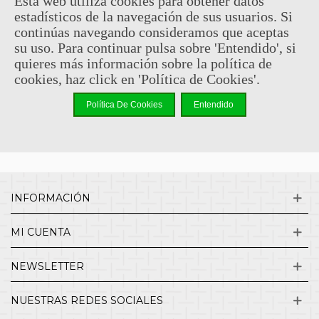
Esta web utiliza cookies para obtener datos
estadísticos de la navegación de sus usuarios. Si
Sin comentarios
continúas navegando consideramos que aceptas
su uso. Para continuar pulsa sobre 'Entendido', si
quieres más información sobre la política de
¿QUIENES SOMOS?
cookies, haz click en 'Política de Cookies'.
Política De Cookies
Entendido
ENVÍOS Y DEVOLUCIONES
CONTACTO
INFORMACIÓN
MI CUENTA
NEWSLETTER
NUESTRAS REDES SOCIALES