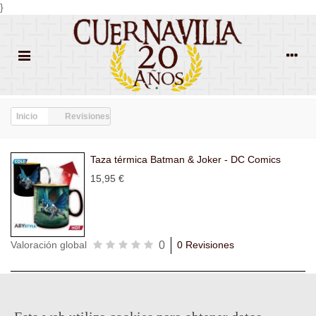
}
Inicio
Revisiones
Taza térmica Batman & Joker - DC Comics
15,95 €
0
Valoración global
0 Revisiones
Todas las
Todas las
Con
Popularidad
revisiones
(0)
estrellas
(0)
imágenes
(0)