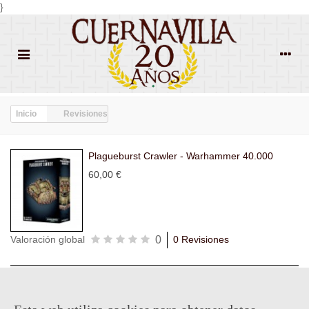
}
Inicio
Revisiones
Plagueburst Crawler - Warhammer 40.000
60,00 €
0
Valoración global
0 Revisiones
Todas las
Todas las
Con
Popularidad
revisiones
(0)
estrellas
(0)
imágenes
(0)