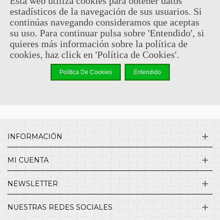
Esta web utiliza cookies para obtener datos
estadísticos de la navegación de sus usuarios. Si
Sin comentarios
continúas navegando consideramos que aceptas
su uso. Para continuar pulsa sobre 'Entendido', si
quieres más información sobre la política de
¿QUIENES SOMOS?
cookies, haz click en 'Política de Cookies'.
Política De Cookies
Entendido
ENVÍOS Y DEVOLUCIONES
CONTACTO
INFORMACIÓN
MI CUENTA
NEWSLETTER
NUESTRAS REDES SOCIALES