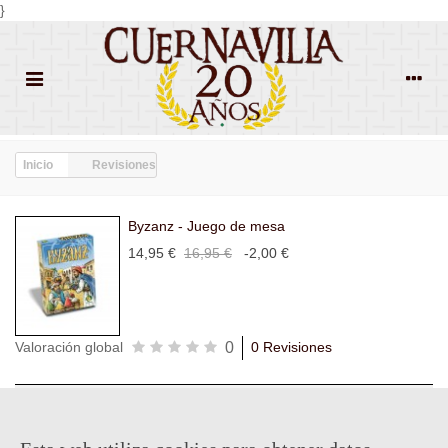
}
Inicio
Revisiones
Byzanz - Juego de mesa
14,95 €
16,95 €
-2,00 €
0
Valoración global
0 Revisiones
Todas las
Todas las
Con
Popularidad
revisiones
(0)
estrellas
(0)
imágenes
(0)