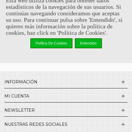
Esta web utiliza cookies para obtener datos
estadísticos de la navegación de sus usuarios. Si
Sin comentarios
continúas navegando consideramos que aceptas
su uso. Para continuar pulsa sobre 'Entendido', si
quieres más información sobre la política de
¿QUIENES SOMOS?
cookies, haz click en 'Política de Cookies'.
Política De Cookies
Entendido
ENVÍOS Y DEVOLUCIONES
CONTACTO
INFORMACIÓN
MI CUENTA
NEWSLETTER
NUESTRAS REDES SOCIALES