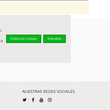
s.
sapp +34 644 110 737
Política De Cookies
Entendido
ca
lcliente@cuernavilla.com
NUESTRAS REDES SOCIALES