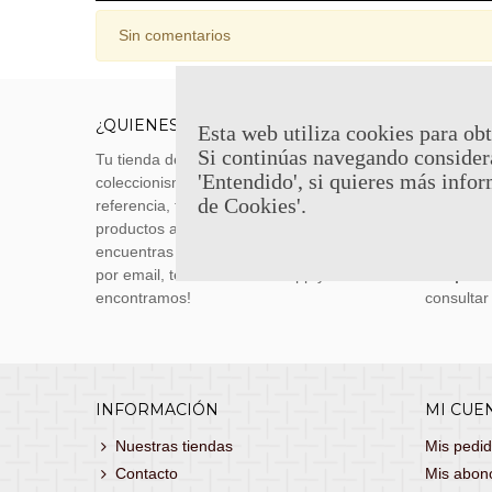
Sin comentarios
¿QUIENES SOMOS?
ENVÍOS
Esta web utiliza cookies para obt
Si continúas navegando consider
Tu tienda de merchandising, artículos de
Envíos m
'Entendido', si quieres más infor
coleccionismo y réplicas históricas de
transporti
de Cookies'.
referencia, tenemos una gran variedad de
realizas 
productos a los mejores precios. Si no
siguiente
encuentras lo que buscas, danos un toque
También 
por email, teléfono o Whatsapp y te lo
con
porte
encontramos!
consultar
INFORMACIÓN
MI CUE
Nuestras tiendas
Mis pedi
Contacto
Mis abon