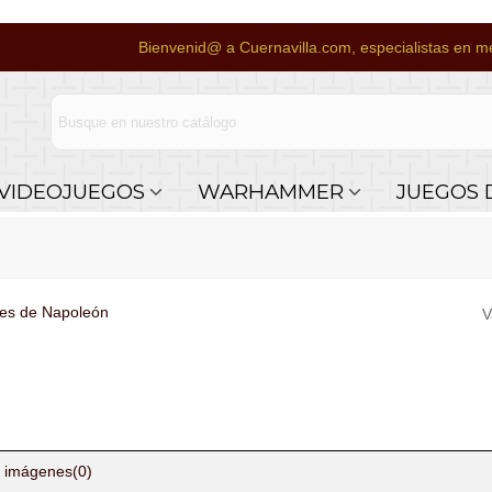
Bienvenid@ a Cuernavilla.com, especialistas en me
VIDEOJUEGOS
WARHAMMER
JUEGOS 
nes de Napoleón
V
 imágenes
(0)