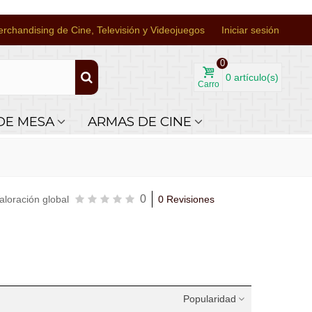
rchandising de Cine, Televisión y Videojuegos
Iniciar sesión
0
0
artículo(s)
Carro
DE MESA
ARMAS DE CINE
0
aloración global
0 Revisiones
Popularidad