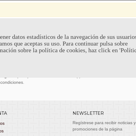
 Y DEVOLUCIONES
CONTACTO
ener datos estadísticos de la navegación de sus usuario
amos que aceptas su uso. Para continuar pulsa sobre
uy económicos en 24h a través de diversos
Teléfono y What
mación sobre la política de cookies, haz click en 'Políti
stas, entrega de lunes a viernes no festivos, si
email: atenciona
el pedido antes de las 14:00h te llegará al día
 laborable!
puedes seleccionar envío económico en 24-72h
s grátis
para pedidos de más de 75 €. (*)
 condiciones.
NTA
NEWSLETTER
Regístrese para recibir noticias y
dos
promociones de la página
os