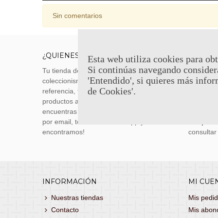
Sin comentarios
¿QUIENES SOMOS?
ENVÍOS
Esta web utiliza cookies para obt
Si continúas navegando consider
Tu tienda de merchandising, artículos de
Envíos m
'Entendido', si quieres más infor
coleccionismo y réplicas históricas de
transporti
de Cookies'.
referencia, tenemos una gran variedad de
realizas 
productos a los mejores precios. Si no
siguiente
encuentras lo que buscas, danos un toque
También 
por email, teléfono o Whatsapp y te lo
con
porte
encontramos!
consultar
INFORMACIÓN
MI CUE
Nuestras tiendas
Mis pedi
Contacto
Mis abon