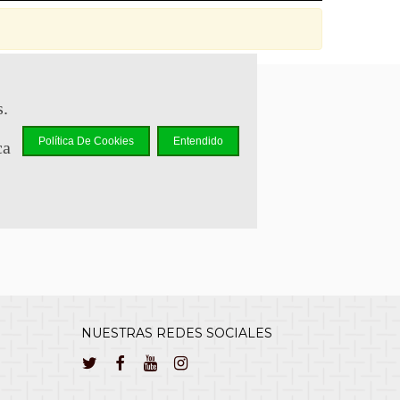
s.
sapp +34 644 110 737
Política De Cookies
Entendido
ca
lcliente@cuernavilla.com
NUESTRAS REDES SOCIALES