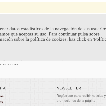
 Y DEVOLUCIONES
CONTACTO
ener datos estadísticos de la navegación de sus usuario
amos que aceptas su uso. Para continuar pulsa sobre
uy económicos en 24h a través de diversos
Teléfono y What
mación sobre la política de cookies, haz click en 'Políti
stas, entrega de lunes a viernes no festivos, si
email: atenciona
el pedido antes de las 14:00h te llegará al día
 laborable!
puedes seleccionar envío económico en 24-72h
s grátis
para pedidos de más de 75 €. (*)
 condiciones.
NTA
NEWSLETTER
Regístrese para recibir noticias y
dos
promociones de la página
os