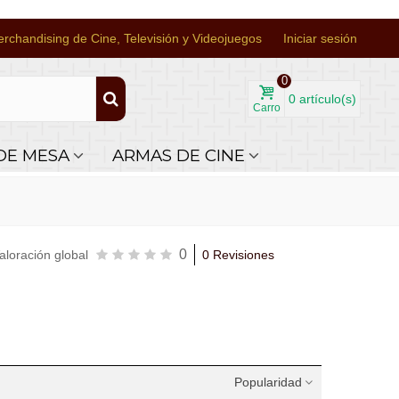
rchandising de Cine, Televisión y Videojuegos
Iniciar sesión
0
0
artículo(s)
Carro
DE MESA
ARMAS DE CINE
0
aloración global
0 Revisiones
Popularidad