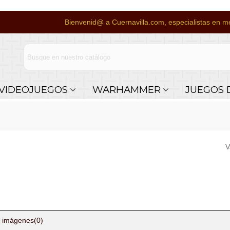
Bienvenid@ a Cuernavilla.com, especialistas en me
VIDEOJUEGOS
WARHAMMER
JUEGOS 
V
 imágenes
(0)