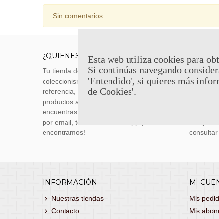
Sin comentarios
¿QUIENES SOMOS?
ENVÍOS
Esta web utiliza cookies para obt
Si continúas navegando consider
Tu tienda de merchandising, artículos de
Envíos m
'Entendido', si quieres más infor
coleccionismo y réplicas históricas de
transporti
de Cookies'.
referencia, tenemos una gran variedad de
realizas 
productos a los mejores precios. Si no
siguiente
encuentras lo que buscas, danos un toque
También 
por email, teléfono o Whatsapp y te lo
con
porte
encontramos!
consultar
INFORMACIÓN
MI CUE
Nuestras tiendas
Mis pedi
Contacto
Mis abon