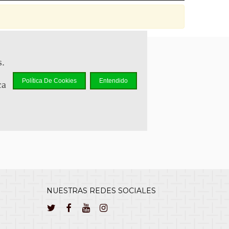
s.
sapp +34 644 110 737
Política De Cookies
Entendido
ca
lcliente@cuernavilla.com
NUESTRAS REDES SOCIALES