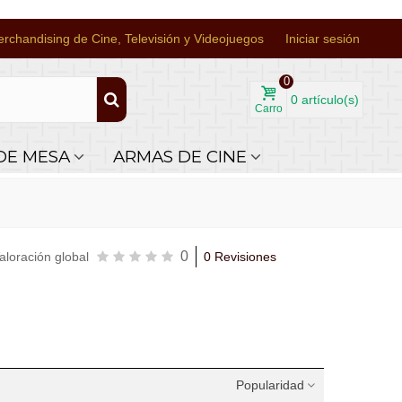
rchandising de Cine, Televisión y Videojuegos
Iniciar sesión
0
0
artículo(s)
Carro
DE MESA
ARMAS DE CINE
0
aloración global
0 Revisiones
Popularidad