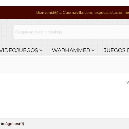
Bienvenid@ a Cuernavilla.com, especialistas en me
VIDEOJUEGOS
WARHAMMER
JUEGOS 
V
 imágenes
(0)