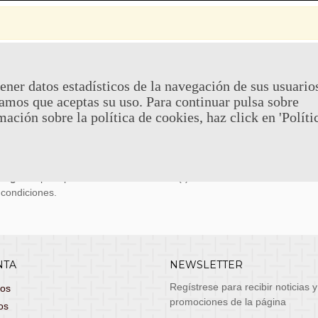
 Y DEVOLUCIONES
CONTACTO
ener datos estadísticos de la navegación de sus usuario
amos que aceptas su uso. Para continuar pulsa sobre
uy económicos en 24h a través de diversos
Teléfono y What
mación sobre la política de cookies, haz click en 'Políti
stas, entrega de lunes a viernes no festivos, si
email: atenciona
el pedido antes de las 14:00h te llegará al día
 laborable!
puedes seleccionar envío económico en 24-72h
s grátis
para pedidos de más de 75 €. (*)
 condiciones.
NTA
NEWSLETTER
Regístrese para recibir noticias y
dos
promociones de la página
os