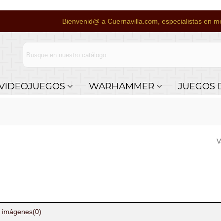
Bienvenid@ a Cuernavilla.com, especialistas en me
VIDEOJUEGOS
WARHAMMER
JUEGOS 
V
 imágenes
(0)