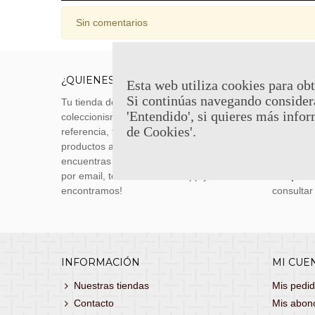
Sin comentarios
¿QUIENES SOMOS?
ENVÍOS
Esta web utiliza cookies para obt
Si continúas navegando consider
Tu tienda de merchandising, artículos de
Envíos m
'Entendido', si quieres más infor
coleccionismo y réplicas históricas de
transporti
de Cookies'.
referencia, tenemos una gran variedad de
realizas 
productos a los mejores precios. Si no
siguiente
encuentras lo que buscas, danos un toque
También 
por email, teléfono o Whatsapp y te lo
con
porte
encontramos!
consultar
INFORMACIÓN
MI CUE
Nuestras tiendas
Mis pedi
Contacto
Mis abon