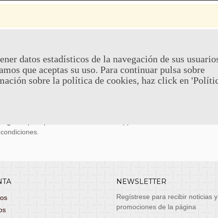
 Y DEVOLUCIONES
CONTACTO
ener datos estadísticos de la navegación de sus usuario
amos que aceptas su uso. Para continuar pulsa sobre
uy económicos en 24h a través de diversos
Teléfono y What
mación sobre la política de cookies, haz click en 'Políti
stas, entrega de lunes a viernes no festivos, si
email: atenciona
el pedido antes de las 14:00h te llegará al día
 laborable!
puedes seleccionar envío económico en 24-72h
s grátis
para pedidos de más de 75 €. (*)
 condiciones.
NTA
NEWSLETTER
Regístrese para recibir noticias y
dos
promociones de la página
os