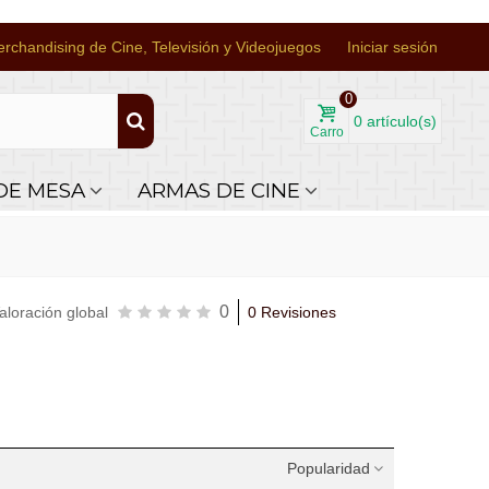
rchandising de Cine, Televisión y Videojuegos
Iniciar sesión
0
0
artículo(s)
Carro
DE MESA
ARMAS DE CINE
0
aloración global
0 Revisiones
Popularidad