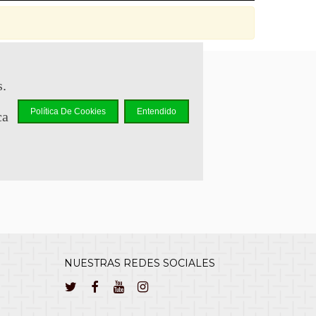
s.
sapp +34 644 110 737
Política De Cookies
Entendido
ca
lcliente@cuernavilla.com
NUESTRAS REDES SOCIALES