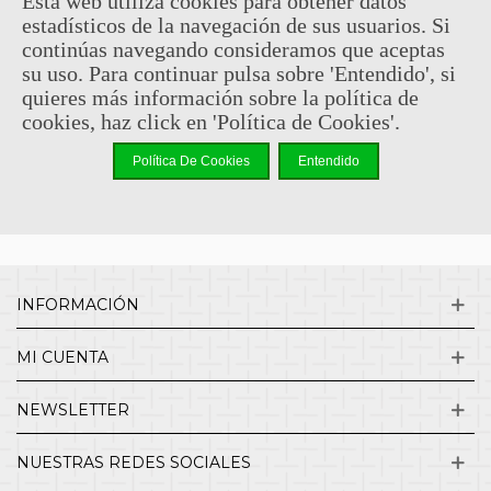
Esta web utiliza cookies para obtener datos
estadísticos de la navegación de sus usuarios. Si
Sin comentarios
continúas navegando consideramos que aceptas
su uso. Para continuar pulsa sobre 'Entendido', si
quieres más información sobre la política de
¿QUIENES SOMOS?
cookies, haz click en 'Política de Cookies'.
Política De Cookies
Entendido
ENVÍOS Y DEVOLUCIONES
CONTACTO
INFORMACIÓN
MI CUENTA
NEWSLETTER
NUESTRAS REDES SOCIALES