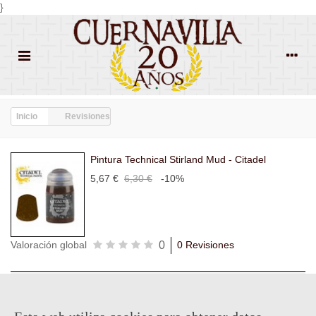
}
Inicio
Revisiones
Pintura Technical Stirland Mud - Citadel
5,67 €
6,30 €
-10%
0
Valoración global
0 Revisiones
Todas las
Todas las
Con
Popularidad
revisiones
(0)
estrellas
(0)
imágenes
(0)