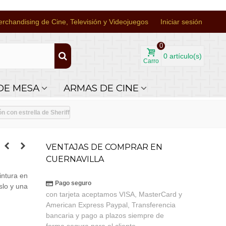
rchandising de Cine, Televisión y Videojuegos
Iniciar sesión
0
0
artículo(s)
Carro
DE MESA
ARMAS DE CINE
 con estrella de Sheriff
VENTAJAS DE COMPRAR EN
CUERNAVILLA
intura en
Pago seguro
slo y una
con tarjeta aceptamos VISA, MasterCard y
American Express Paypal, Transferencia
bancaria y pago a plazos siempre de