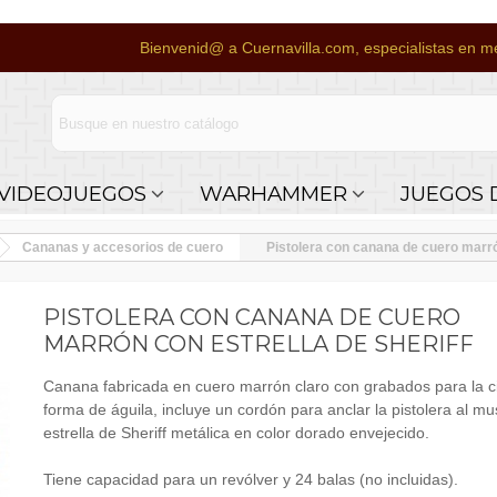
Bienvenid@ a Cuernavilla.com, especialistas en me
VIDEOJUEGOS
WARHAMMER
JUEGOS 
Cananas y accesorios de cuero
Pistolera con canana de cuero marrón
PISTOLERA CON CANANA DE CUERO
MARRÓN CON ESTRELLA DE SHERIFF
Canana fabricada en cuero marrón claro con grabados para la c
forma de águila, incluye un cordón para anclar la pistolera al mu
estrella de Sheriff metálica en color dorado envejecido.
Tiene capacidad para un revólver y 24 balas (no incluidas).