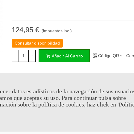
124,95 €
(impuestos inc.)
Consultar disponibilidad
Código QR
Com
Añadir Al Carrito
-
+
Al comprar este producto puedes juntar hasta
62
puntos de fid
Su cesta sera de
62
puntos de fidelidad
que se puede converti
cupón de
€ 0.44
.
ener datos estadísticos de la navegación de sus usuario
amos que aceptas su uso. Para continuar pulsa sobre
mación sobre la política de cookies, haz click en 'Políti
Referencia:
GUN6644
Marca:
Denix
Favorito
0
A Lista De Deseos