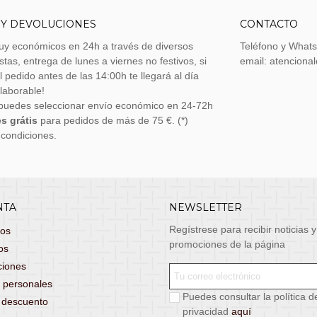
 Y DEVOLUCIONES
CONTACTO
uy económicos en 24h a través de diversos
Teléfono y What
stas, entrega de lunes a viernes no festivos, si
email: atenciona
el pedido antes de las 14:00h te llegará al día
 laborable!
puedes seleccionar envío económico en 24-72h
s grátis
para pedidos de más de 75 €. (*)
 condiciones.
NTA
NEWSLETTER
Regístrese para recibir noticias y
dos
promociones de la página
os
ciones
 personales
Puedes consultar la política d
s descuento
privacidad
aquí