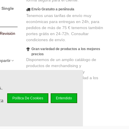
forma segura para el cliente.
5 Single
Envío Gratuito a península
Tenemos unas tarifas de envío muy
económicas para entregas en 24h, para
pedidos de más de 75 € tenemos también
 Revisión
portes grátis en 24-72h. Consultar
condiciones de envío.
Gran variedad de productos a los mejores
precios
Disponemos de un amplio catálogo de
partir
productos de merchandising y
coleccionismo de cines, series y
videojuegos, productos de calidad a los
elidad
.
mejores precios.
r en un
s.
Política De Cookies
Entendido
ca