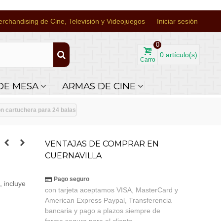
rchandising de Cine, Televisión y Videojuegos
Iniciar sesión
0
0
artículo(s)
Carro
DE MESA
ARMAS DE CINE
n cartuchera para 24 balas
VENTAJAS DE COMPRAR EN
CUERNAVILLA
Pago seguro
 incluye
con tarjeta aceptamos VISA, MasterCard y
American Express Paypal, Transferencia
bancaria y pago a plazos siempre de