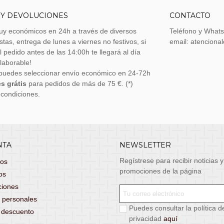
 Y DEVOLUCIONES
CONTACTO
uy económicos en 24h a través de diversos
Teléfono y What
stas, entrega de lunes a viernes no festivos, si
email: atenciona
el pedido antes de las 14:00h te llegará al día
 laborable!
puedes seleccionar envío económico en 24-72h
s grátis
para pedidos de más de 75 €. (*)
 condiciones.
NTA
NEWSLETTER
Regístrese para recibir noticias y
dos
promociones de la página
os
ciones
 personales
Puedes consultar la política d
s descuento
privacidad
aquí