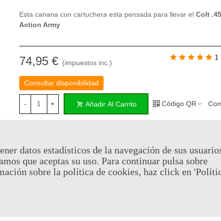
Esta canana con cartuchera esta pensada para llevar el
Colt .4
Action Army
1
74,95 €
(impuestos inc.)
Consultar disponibilidad
Código QR
Com
Añadir Al Carrito
-
+
Al comprar este producto puedes juntar hasta
37
puntos de fid
Su cesta sera de
37
puntos de fidelidad
que se puede converti
ener datos estadísticos de la navegación de sus usuario
cupón de
€ 0.26
.
amos que aceptas su uso. Para continuar pulsa sobre
mación sobre la política de cookies, haz click en 'Políti
Referencia:
GUN6175
Favorito
1
A Lista De Deseos