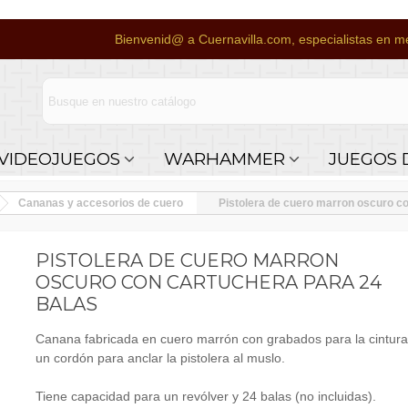
Bienvenid@ a Cuernavilla.com, especialistas en me
VIDEOJUEGOS
WARHAMMER
JUEGOS 
Cananas y accesorios de cuero
Pistolera de cuero marron oscuro co
PISTOLERA DE CUERO MARRON
OSCURO CON CARTUCHERA PARA 24
BALAS
Canana fabricada en cuero marrón con grabados para la cintura,
un cordón para anclar la pistolera al muslo.
Tiene capacidad para un revólver y 24 balas (no incluidas).