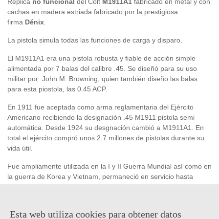
Réplica
no funcional
del Colt
M1911A1
fabricado en metal y con
cachas en madera estriada fabricado por la prestigiosa
firma
Dénix
.
La pistola simula todas las funciones de carga y disparo.
El M1911A1 era una pistola robusta y fiable de acción simple
alimentada por 7 balas del calibre .45. Se diseñó para su uso
militar por John M. Browning, quien también diseño las balas
para esta piostola, las 0.45 ACP.
En 1911 fue aceptada como arma reglamentaria del Ejército
Americano recibiendo la designación .45 M1911 pistola semi
automática. Desde 1924 su desgnación cambió a M1911A1. En
total el ejército compró unos 2.7 millones de pistolas durante su
vida útil.
Fue ampliamente utilizada en la I y II Guerra Mundial así como en
la guerra de Korea y Vietnam, permaneció en servicio hasta
1985, año en el que fue reemplazada por la Beretta. Algunas
variaciones de este arma se fabrican aún hoy en día, como arma
de las Fuerzas Especiales, y el cuerpo de Marines.
Esta web utiliza cookies para obtener datos