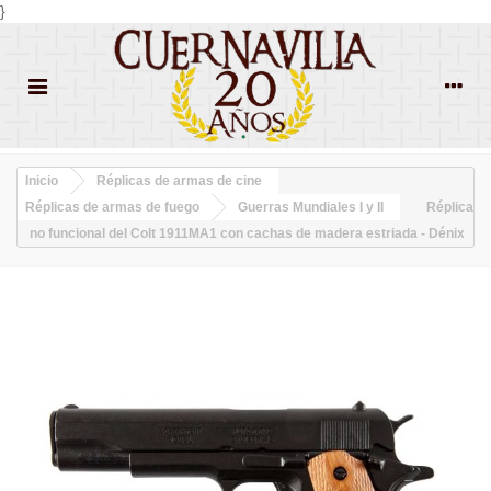
}
Inicio
Réplicas de armas de cine
Réplicas de armas de fuego
Guerras Mundiales I y II
Réplica
no funcional del Colt 1911MA1 con cachas de madera estriada - Dénix