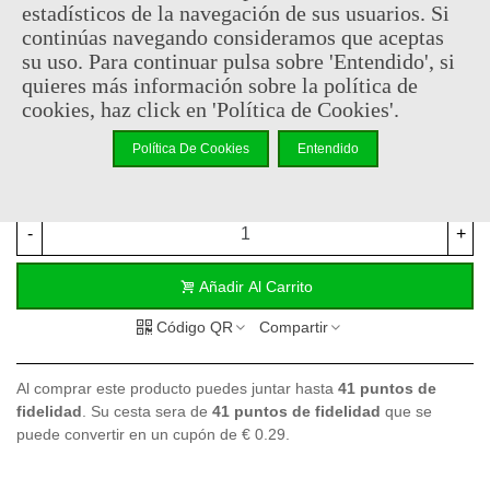
estadísticos de la navegación de sus usuarios. Si
Ahora puedes revivir las batallas más grandes de la historia con
continúas navegando consideramos que aceptas
esta réplica no funcional, una de las pistolas más famosas que se
su uso. Para continuar pulsa sobre 'Entendido', si
han creado jamás
quieres más información sobre la política de
cookies, haz click en 'Política de Cookies'.
82,95 €
(impuestos inc.)
Política De Cookies
Entendido
Consultar disponibilidad
-
+
Añadir Al Carrito
Código QR
Compartir
Al comprar este producto puedes juntar hasta
41
puntos de
fidelidad
. Su cesta sera de
41
puntos de fidelidad
que se
puede convertir en un cupón de
€ 0.29
.