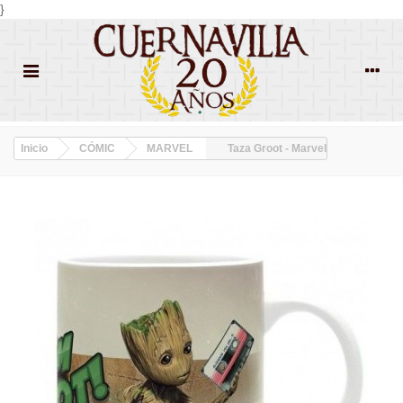
}
Inicio
CÓMIC
MARVEL
Taza Groot - Marvel