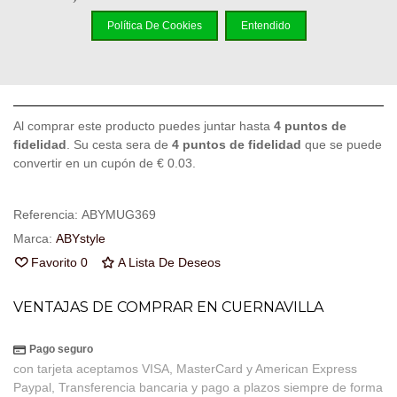
-
+
Política De Cookies
Entendido
Añadir Al Carrito
Código QR
Compartir
Al comprar este producto puedes juntar hasta
4
puntos de
fidelidad
. Su cesta sera de
4
puntos de fidelidad
que se puede
convertir en un cupón de
€ 0.03
.
Referencia:
ABYMUG369
Marca:
ABYstyle
Favorito
0
A Lista De Deseos
VENTAJAS DE COMPRAR EN CUERNAVILLA
Pago seguro
con tarjeta aceptamos VISA, MasterCard y American Express
Paypal, Transferencia bancaria y pago a plazos siempre de forma