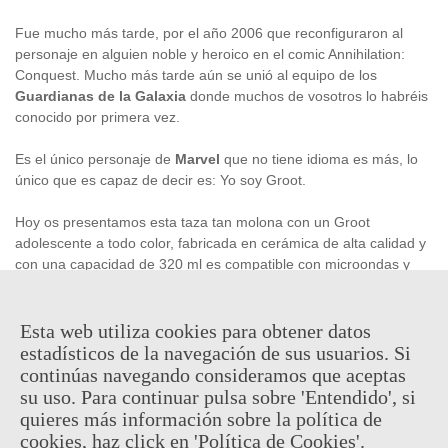
Fue mucho más tarde, por el año 2006 que reconfiguraron al
personaje en alguien noble y heroico en el comic Annihilation:
Conquest. Mucho más tarde aún se unió al equipo de los
Guardianas de la Galaxia
donde muchos de vosotros lo habréis
conocido por primera vez.
Es el único personaje de
Marvel
que no tiene idioma es más, lo
único que es capaz de decir es: Yo soy Groot.
Hoy os presentamos esta taza tan molona con un Groot
adolescente a todo color, fabricada en cerámica de alta calidad y
con una capacidad de
320 ml
es compatible con microondas y
lavavajillas. Es un producto
oficial
y
licenciado
y está basado en
el universo de
MARVEL
.
Esta web utiliza cookies para obtener datos
estadísticos de la navegación de sus usuarios. Si
9,95 €
(impuestos inc.)
continúas navegando consideramos que aceptas
su uso. Para continuar pulsa sobre 'Entendido', si
Consultar disponibilidad
quieres más información sobre la política de
cookies, haz click en 'Política de Cookies'.