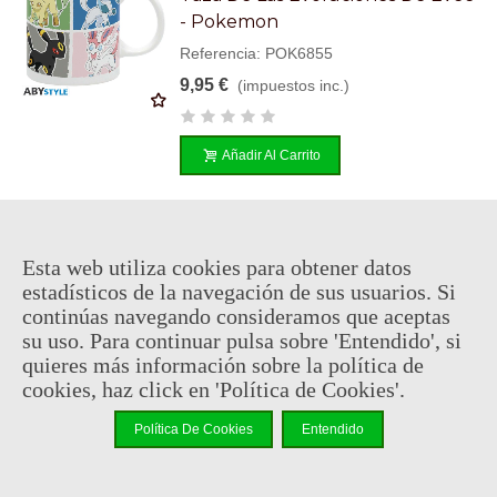
- Pokemon
Referencia: POK6855
9,95 €
(impuestos inc.)
Añadir Al Carrito
En stock, envío en 24/48h
Esta web utiliza cookies para obtener datos
Set De 3 Chupitos De Cuerno -
estadísticos de la navegación de sus usuarios. Si
Lord Of Battles
continúas navegando consideramos que aceptas
su uso. Para continuar pulsa sobre 'Entendido', si
Referencia: VIK4208
quieres más información sobre la política de
12,95 €
(impuestos inc.)
cookies, haz click en 'Política de Cookies'.
Política De Cookies
Entendido
Añadir Al Carrito