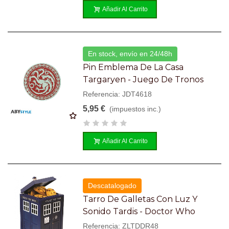
Añadir Al Carrito
En stock, envío en 24/48h
Pin Emblema De La Casa
Targaryen - Juego De Tronos
Referencia: JDT4618
5,95 €
(impuestos inc.)
Añadir Al Carrito
Descatalogado
Tarro De Galletas Con Luz Y
Sonido Tardis - Doctor Who
Referencia: ZLTDDR48