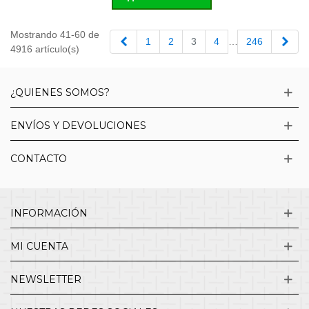
Mostrando 41-60 de
Anterior
Sigu
1
2
3
4
…
246
4916 artículo(s)
¿QUIENES SOMOS?
ENVÍOS Y DEVOLUCIONES
CONTACTO
INFORMACIÓN
MI CUENTA
NEWSLETTER