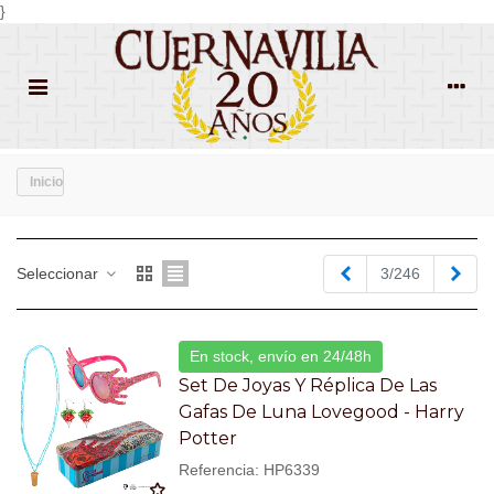
}
Inicio
Anterior
Sigu
Seleccionar
3/246
En stock, envío en 24/48h
Set De Joyas Y Réplica De Las
Gafas De Luna Lovegood - Harry
Potter
Referencia: HP6339