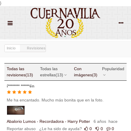
}
Inicio
Revisiones
Todas las
Todas las
Con
Popularidad
revisiones
(13)
estrellas
(13)
imágenes
(3)
í******** ******én
Me ha encantado. Mucho más bonita que en la foto.
Abalorio Lumos - Recordadora - Harry Potter
6 años hace
Reportar abuso
¿Le ha sido de ayuda?
0
0
0