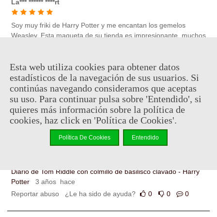
La*** ****** ****rt
Soy muy friki de Harry Potter y me encantan los gemelos
Weasley. Esta maqueta de su tienda es impresionante, muchos
detalles, y además, tiene luz.
Esta web utiliza cookies para obtener datos
Sortilegios Weasley con luz - Harry Potter
3 años hace
estadísticos de la navegación de sus usuarios. Si
Reportar abuso
¿Le ha sido de ayuda?
0
0
0
continúas navegando consideramos que aceptas
su uso. Para continuar pulsa sobre 'Entendido', si
quieres más información sobre la política de
La*** ****** ****rt
cookies, haz click en 'Política de Cookies'.
Si eres fan de Harry Potter o si quieres comprar un buen
Política De Cookies
Entendido
regalo para un/a fan, sin duda el colmillo de basilisco con el
horrocrux es un "must"
Diario de Tom Riddle con colmillo de basilisco clavado - Harry
Potter
3 años hace
Reportar abuso
¿Le ha sido de ayuda?
0
0
0