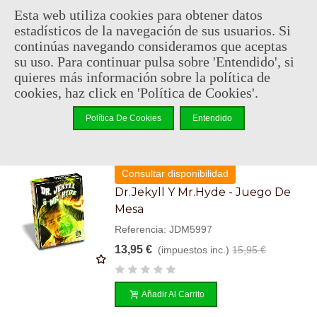
En stock, envío en 24/48h
Esta web utiliza cookies para obtener datos
Take It Easy! - Juego De Mesa
estadísticos de la navegación de sus usuarios. Si
continúas navegando consideramos que aceptas
Referencia: JDM6033
su uso. Para continuar pulsa sobre 'Entendido', si
23,95 €
(impuestos inc.)
26,95 €
quieres más información sobre la política de
cookies, haz click en 'Política de Cookies'.
Añadir Al Carrito
Política De Cookies
Entendido
Consultar disponibilidad
Dr.Jekyll Y Mr.Hyde - Juego De
Mesa
Referencia: JDM5997
13,95 €
(impuestos inc.)
15,95 €
Añadir Al Carrito