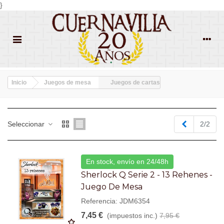
}
Inicio
Juegos de mesa
Juegos de cartas
Anterior
Seleccionar
2/2
En stock, envío en 24/48h
Sherlock Q Serie 2 - 13 Rehenes -
Juego De Mesa
Referencia: JDM6354
7,45 €
(impuestos inc.)
7,95 €